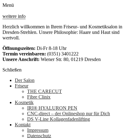
Menü
weitere info
Herzlich willkommen in Ihrem Friseur- und Kosmetiksalon in
Dresden-Strehlen. Unsere Philosophie: Haare und Haut sind
wertvoll.
Öffnungszeiten:
Di-Fr 8-18 Uhr
Termin vereinbaren:
(0351) 3401222
Unsere Anschrift:
Wiener Str. 80, 01219 Dresden
Schließen
Der Salon
Friseur
THE CARECUT
Fibre Clinix
Kosmetik
IRI® HYALURON PEN
CNC-direct – der Onlineshop nur für Dich
DS V-Line Kollagenfadenlifting
Kontakt
Impressum
Datenschutz